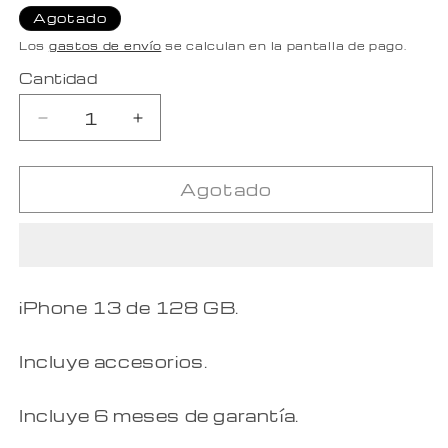
habitual
de
Agotado
oferta
Los
gastos de envío
se calculan en la pantalla de pago.
Cantidad
Reducir
Aumentar
cantidad
cantidad
para
para
Agotado
iPhone
iPhone
13
13
de
de
128GB
128GB
-
-
Blanco
Blanco
iPhone 13 de 128 GB.
-
-
Semi
Semi
Nuevo
Nuevo
Incluye accesorios.
Incluye 6 meses de garantía.