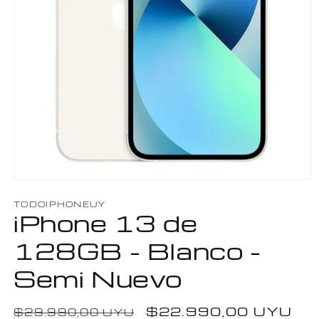
Abrir
elemento
TODOIPHONEUY
multimedia
iPhone 13 de
1
en
una
128GB - Blanco -
ventana
modal
Semi Nuevo
Precio
Precio
$22.990,00 UYU
$29.990,00 UYU