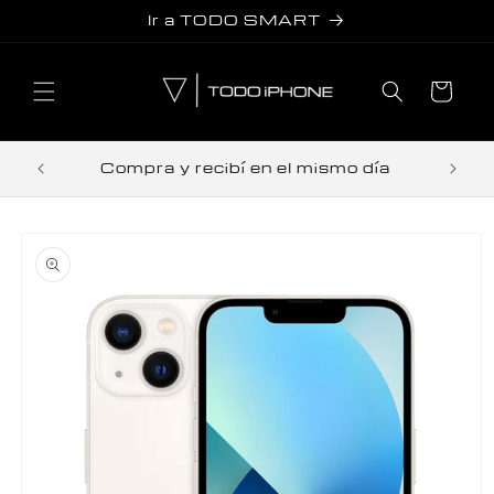
r
Ir a TODO SMART
directamente
al contenido
Carrito
Trab
tos
Compra y recibí en el mismo día
r
directamente
 la
información
del producto