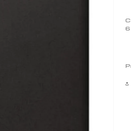
C
6
P