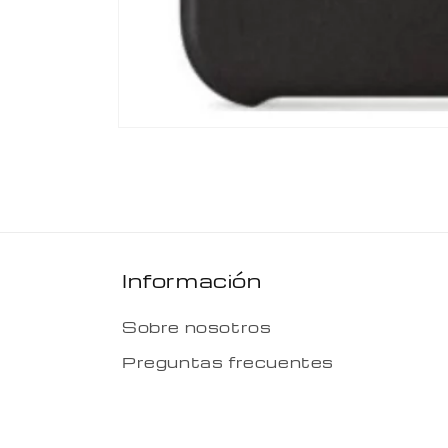
Abrir
elemento
multimedia
1
en
una
ventana
modal
Información
Sobre nosotros
Preguntas frecuentes