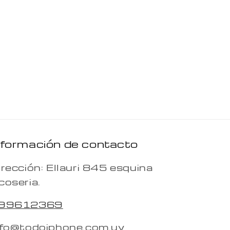
nformación de contacto
irección: Ellauri 845 esquina
coseria.
99612369
nfo@todoiphone.com.uy