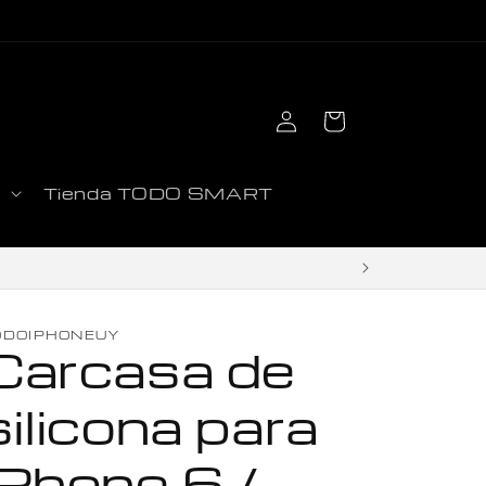
Iniciar
Carrito
sesión
d
Tienda TODO SMART
ODOIPHONEUY
Carcasa de
silicona para
iPhone 6 /