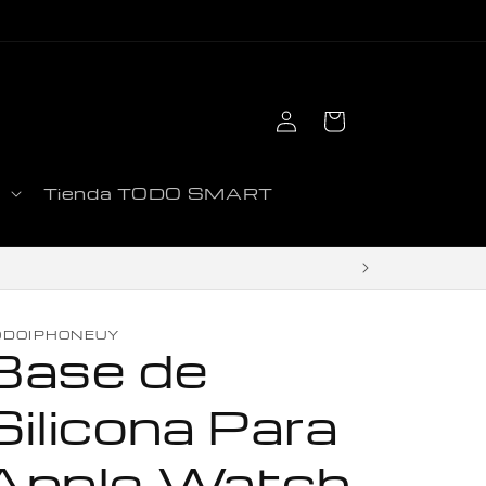
Iniciar
Carrito
sesión
d
Tienda TODO SMART
ODOIPHONEUY
Base de
Silicona Para
Apple Watch