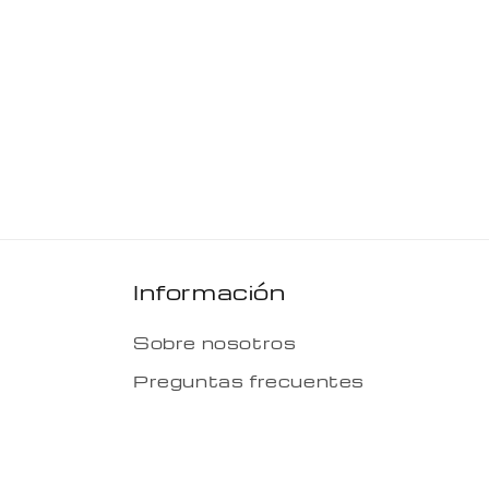
Abrir
elemento
multimedia
1
en
una
ventana
modal
Información
Sobre nosotros
Preguntas frecuentes