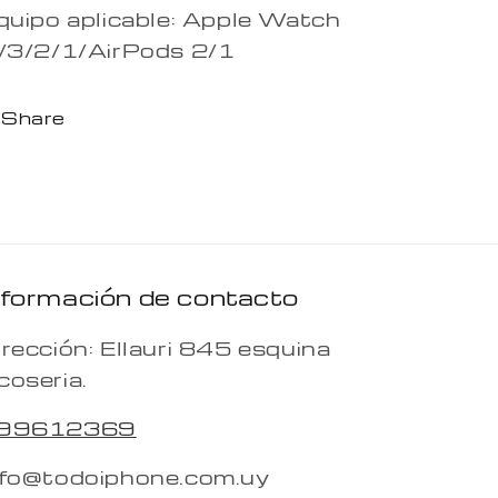
quipo aplicable: Apple Watch
/3/2/1/AirPods 2/1
Share
nformación de contacto
irección: Ellauri 845 esquina
coseria.
99612369
nfo@todoiphone.com.uy