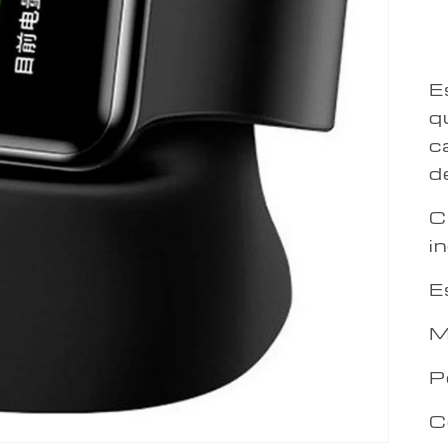
E
q
c
d
C
i
E
M
P
C