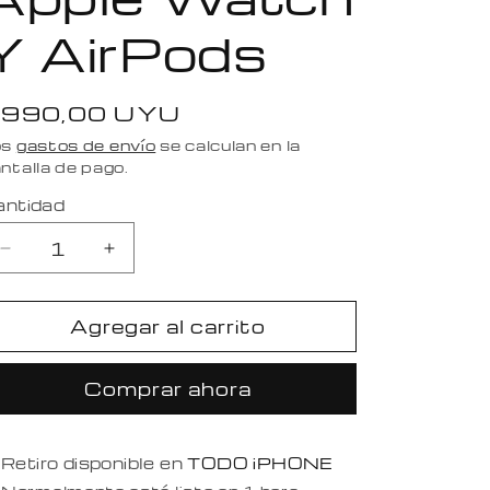
Y AirPods
recio
990,00 UYU
abitual
os
gastos de envío
se calculan en la
ntalla de pago.
antidad
Reducir
Aumentar
cantidad
cantidad
para
para
Agregar al carrito
Base
Base
de
de
Silicona
Silicona
Comprar ahora
Para
Para
Apple
Apple
Watch
Watch
Retiro disponible en
Y
Y
TODO iPHONE
AirPods
AirPods