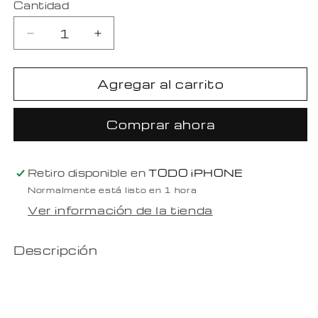
Cantidad
Reducir
Aumentar
cantidad
cantidad
para
para
Agregar al carrito
Auriculares
Auriculares
earpods
earpods
Original
Original
Comprar ahora
para
para
iPhone
iPhone
de
de
Retiro disponible en
3.5
3.5
TODO iPHONE
mm
mm
Normalmente está listo en 1 hora
Ver información de la tienda
Descripción