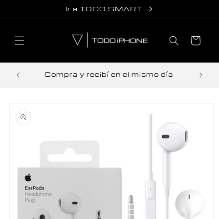
r
Ir a TODO SMART
directamente
al contenido
Carrito
Trab
tos
Compra y recibí en el mismo día
r
directamente
 la
información
del producto