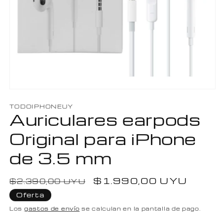
Abrir
elemento
TODOIPHONEUY
multimedia
Auriculares earpods
1
en
una
Original para iPhone
ventana
modal
de 3.5 mm
Precio
Precio
$1.990,00 UYU
$2.390,00 UYU
habitual
de
Oferta
oferta
Los
gastos de envío
se calculan en la pantalla de pago.